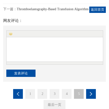
下一篇：
Thromboelastography-Based Transfusion Algorithm Reduces Blood Product Use after Elective CABG: A Prospective Randomized Study
返回首页
网友评论：
1
2
3
4
5
最后一页