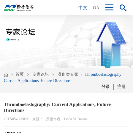
中文
|
OA
首页
专家论坛
凝血类专家
Thromboelastography:
Current Applications, Future Directions
登录
注册
Thromboelastography: Current Applications, Future
Directions
2017-05-17 00:00
来源：
原版作者：Linda M.Trapani