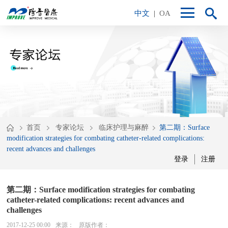
中文
|
OA
首页
专家论坛
临床护理与麻醉
第二期：Surface
modification strategies for combating catheter-related complications:
recent advances and challenges
登录
注册
第二期：Surface modification strategies for combating
catheter-related complications: recent advances and
challenges
2017-12-25 00:00
来源：
原版作者：