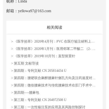
昵称：Linda
邮箱：yellowa97@163.com
相关阅读
>
《医学拾萃》2020年4月刊：PVC 在医疗输注材料上的应用现状及发展趋势
>
《医学拾萃》2020年1月刊：医用邻苯二甲酸二 （2- 乙基）己酯（DEHP ） 增塑剂毒性对医疗安全的影响
>
《医学拾萃》2019年10月刊：直型留置针
>
第五期 文献导读
>
第四期：专利文献 CN 205814434 U
>
第四期：腰硬联合麻醉腰麻针侧孔方向及注药速度对剖宫产手术临床效果的影响
>
第四期：微创腰麻技术与传统腰麻技术在肛门手术中的运用比较
>
第四期----腰麻包
>
第三期：专利文献 CN 204972508 U
>
第三期：一次性输注泵的应用及其风险控制探讨