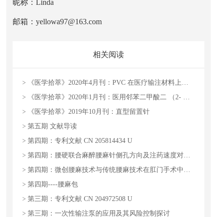
昵称：Linda
邮箱：yellowa97@163.com
相关阅读
>
《医学拾萃》2020年4月刊：PVC 在医疗输注材料上的应用现状及发展趋势
>
《医学拾萃》2020年1月刊：医用邻苯二甲酸二 （2- 乙基）己酯（DEHP ） 增塑剂毒性对医疗安全的影响
>
《医学拾萃》2019年10月刊：直型留置针
>
第五期 文献导读
>
第四期：专利文献 CN 205814434 U
>
第四期：腰硬联合麻醉腰麻针侧孔方向及注药速度对剖宫产手术临床效果的影响
>
第四期：微创腰麻技术与传统腰麻技术在肛门手术中的运用比较
>
第四期----腰麻包
>
第三期：专利文献 CN 204972508 U
>
第三期：一次性输注泵的应用及其风险控制探讨