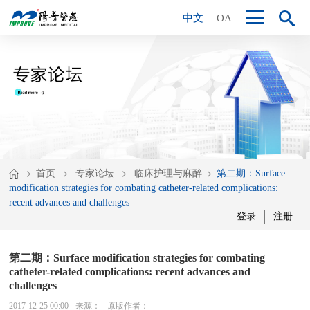
中文
|
OA
首页
专家论坛
临床护理与麻醉
第二期：Surface
modification strategies for combating catheter-related complications:
recent advances and challenges
登录
注册
第二期：Surface modification strategies for combating
catheter-related complications: recent advances and
challenges
2017-12-25 00:00
来源：
原版作者：